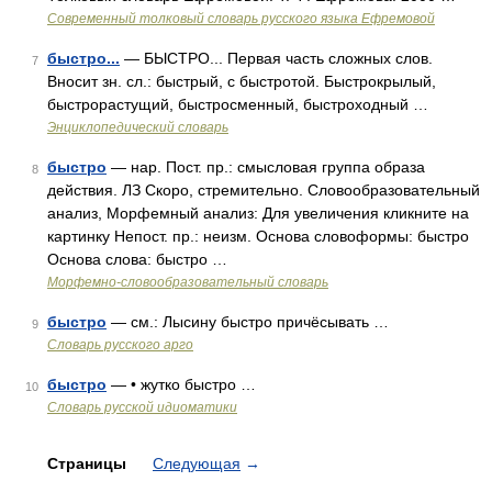
Современный толковый словарь русского языка Ефремовой
быстро...
— БЫСТРО... Первая часть сложных слов.
7
Вносит зн. сл.: быстрый, с быстротой. Быстрокрылый,
быстрорастущий, быстросменный, быстроходный …
Энциклопедический словарь
быстро
— нар. Пост. пр.: смысловая группа образа
8
действия. ЛЗ Скоро, стремительно. Словообразовательный
анализ, Морфемный анализ: Для увеличения кликните на
картинку Непост. пр.: неизм. Основа словоформы: быстро
Основа слова: быстро …
Морфемно-словообразовательный словарь
быстро
— см.: Лысину быстро причёсывать …
9
Словарь русского арго
быстро
— • жутко быстро …
10
Словарь русской идиоматики
Страницы
Следующая
→