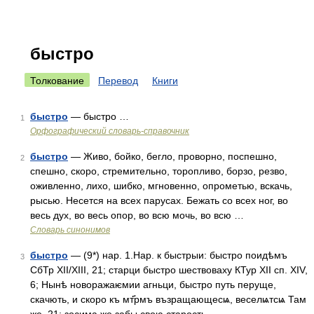
быстро
Толкование
Перевод
Книги
быстро
— быстро …
1
Орфографический словарь-справочник
быстро
— Живо, бойко, бегло, проворно, поспешно,
2
спешно, скоро, стремительно, торопливо, борзо, резво,
оживленно, лихо, шибко, мгновенно, опрометью, вскачь,
рысью. Несется на всех парусах. Бежать со всех ног, во
весь дух, во весь опор, во всю мочь, во всю …
Словарь синонимов
быстро
— (9*) нар. 1.Нар. к быстрыи: быстро поидѣмъ
3
СбТр XII/XIII, 21; старци быстро шествоваху КТур XII сп. XIV,
6; Нынѣ новоражаѥмии агньци, быстро путь перуще,
скачють, и скоро къ мт҃рмъ възращающесѩ, веселѩтсѩ Там