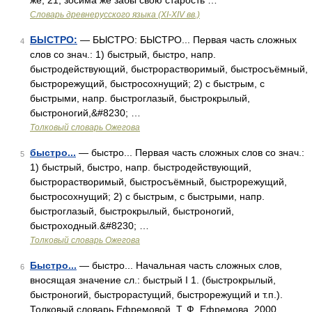
же, 21; зосима же забы свою старость …
Словарь древнерусского языка (XI-XIV вв.)
БЫСТРО:
— БЫСТРО: БЫСТРО... Первая часть сложных
4
слов со знач.: 1) быстрый, быстро, напр.
быстродействующий, быстрорастворимый, быстросъёмный,
быстрорежущий, быстросохнущий; 2) с быстрым, с
быстрыми, напр. быстроглазый, быстрокрылый,
быстроногий,&#8230; …
Толковый словарь Ожегова
быстро...
— быстро... Первая часть сложных слов со знач.:
5
1) быстрый, быстро, напр. быстродействующий,
быстрорастворимый, быстросъёмный, быстрорежущий,
быстросохнущий; 2) с быстрым, с быстрыми, напр.
быстроглазый, быстрокрылый, быстроногий,
быстроходный.&#8230; …
Толковый словарь Ожегова
Быстро...
— быстро... Начальная часть сложных слов,
6
вносящая значение сл.: быстрый I 1. (быстрокрылый,
быстроногий, быстрорастущий, быстрорежущий и т.п.).
Толковый словарь Ефремовой. Т. Ф. Ефремова. 2000 …